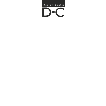
ДОМУ МЕЧТЫ
ОСНОВАТЕЛЬ АРХ
БЮРО DC РУЗНЯЕВ
АНАТОЛИЙ
ЕВГЕНЬЕВИЧ
НА ПУТИ К СОЗДАНИЮ СВОЕГО
ДОМА, ВЫ СТОЛКНЁТЕСЬ С
ПОСЛЕДОВАТЕЛЬНОСТЬЮ
ВЫБОРОВ, КОТОРЫЕ ВАМ